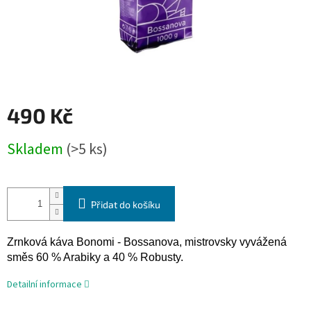
490 Kč
Měrná
Skladem
(>5 ks)
cena:
Přidat do košíku
Zrnková káva Bonomi - Bossanova, mistrovsky vyvážená
směs 60 % Arabiky a 40 % Robusty.
Detailní informace