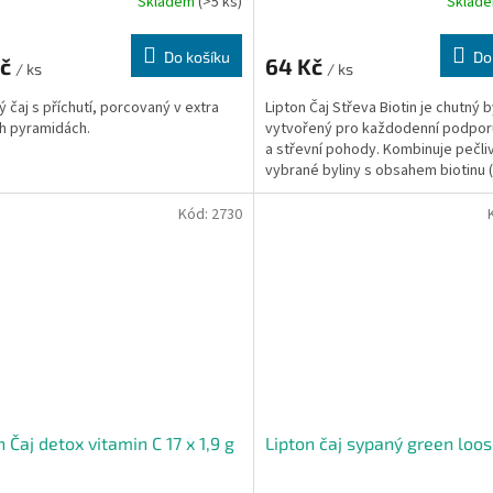
Skladem
(>5 ks)
Sklad
Do košíku
Do
Kč
64 Kč
/ ks
/ ks
 čaj s příchutí, porcovaný v extra
Lipton Čaj Střeva Biotin je chutný b
h pyramidách.
vytvořený pro každodenní podporu
a střevní pohody. Kombinuje pečli
vybrané byliny s obsahem biotinu 
B7), který...
Kód:
2730
n Čaj detox vitamin C 17 x 1,9 g
Lipton čaj sypaný green loos