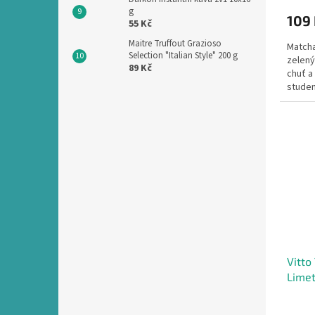
g
109
55 Kč
Maitre Truffout Grazioso
Matcha
Selection "Italian Style" 200 g
zelený 
89 Kč
chuť a 
studen
Vitto
Limet