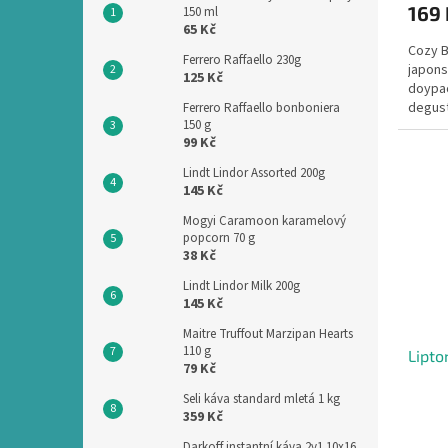
169
150 ml
65 Kč
Cozy B
Ferrero Raffaello 230g
japons
125 Kč
doypac
degust
Ferrero Raffaello bonboniera
150 g
formě n
99 Kč
Lindt Lindor Assorted 200g
145 Kč
Mogyi Caramoon karamelový
popcorn 70 g
38 Kč
Lindt Lindor Milk 200g
145 Kč
Maitre Truffout Marzipan Hearts
110 g
Lipto
79 Kč
Seli káva standard mletá 1 kg
359 Kč
Darkoff instantní káva 2v1 10x16