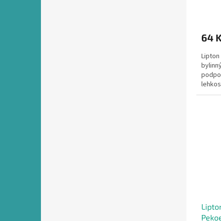
64 
Lipton
bylinn
podpor
lehkost
Lipto
Pekoe