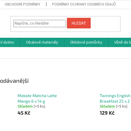
OBCHODNÍ PODMÍNKY
PODMÍNKY OCHRANY OSOBNÍCH ÚDAJŮ
HLEDAT
í dutinu
Obalové materiály
Úklidové pomůcky
Vůně do b
odávanější
Mokate Matcha Latte
Twinings English
Mango 6 x 14 g
Breakfast 25 x 2
Skladem
(>5 ks)
Skladem
(>5 ks)
45 Kč
129 Kč