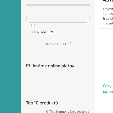
Objevt
japons
tropic
instan
Mango
Na skladě
25
ROZBALIT FILTR
Přijímáme online platby
Cozy 
japon
g
Top 10 produktů
C-Thru Harmony Bliss deospray