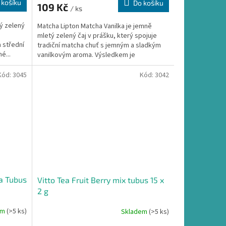
 košíku
Do košíku
109 Kč
/ ks
ý zelený
Matcha Lipton Matcha Vanilka je jemně
mletý zelený čaj v prášku, který spojuje
a střední
tradiční matcha chuť s jemným a sladkým
é...
vanilkovým aroma. Výsledkem je
harmonický nápoj, který si...
Kód:
3045
Kód:
3042
ja Tubus
Vitto Tea Fruit Berry mix tubus 15 x
2 g
em
(>5 ks)
Skladem
(>5 ks)