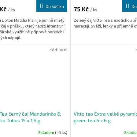
Do košíku
Do
 Kč
75 Kč
/ ks
/ ks
 Lipton Matcha Plain je jemně mletý
Zelený čaj Vitto Tea s exotickou př
čaj v prášku, který nabízí intenzivní
maracuji. Svěží, lehký a příjemně 
široké využití při přípravě horkých i
ých nápojů.
Kód:
3039
 Tea černý čaj Mandarinka &
Vitto tea Extra velké pyrami
ka Tubus 15 x 1,5 g
green tea 6 x 6 g
Skladem
(>5 ks)
Sklad