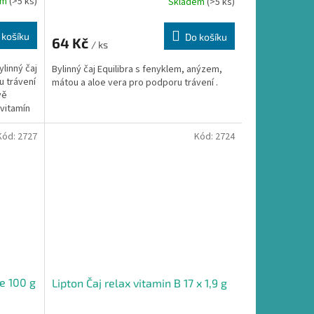
em
(>5 ks)
Skladem
(>5 ks)
 košíku
Do košíku
64 Kč
/ ks
ylinný čaj
Bylinný čaj Equilibra s fenyklem, anýzem,
 trávení
mátou a aloe vera pro podporu trávení .
vě
(vitamín
Kód:
2727
Kód:
2724
e 100 g
Lipton Čaj relax vitamin B 17 x 1,9 g