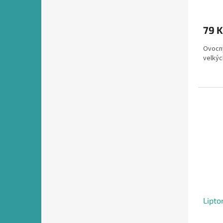
79 
Ovocný
velkýc
Lipto