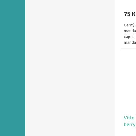
75 
Černý 
mandar
čaje s
mandar
Vitto
berry