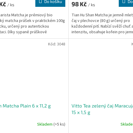
Do košíku
Do
 Kč
98 Kč
/ ks
/ ks
arista Matcha je prémiový bio
Tian Hu Shan Matcha je jemně mlet
ký matcha prášek v praktickém 100g
čaj v plechovce (80 g) určený pro
ku, určený pro autentickou
každodenní pití. Nabízí svěží chuť 
aci. Díky sypané práškové
intenzitu, obsahuje kofein pro jemn
abízí...
Kód:
3048
n Matcha Plain 6 x 11,2 g
Vitto Tea zelený čaj Maracu
15 x 1,5 g
Skladem
(>5 ks)
Sklad