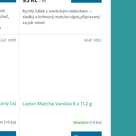
/ ks
ish
Rychlý šálek s exotickým nádechem —
 chuť,
sladký a krémový matcha nápoj připravený
za pár minut.
e
Kód:
3099
Kód:
3051
ený čaj
Lipton Matcha Vanilka 6 x 11,2 g
em
(>5 ks)
Skladem
(>5 ks)