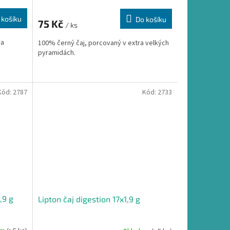
 košíku
Do košíku
75 Kč
/ ks
ra
100% černý čaj, porcovaný v extra velkých
pyramidách.
Kód:
2787
Kód:
2733
,9 g
Lipton čaj digestion 17x1,9 g