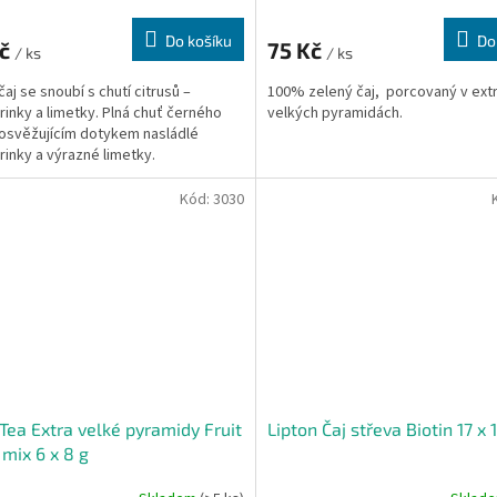
Do košíku
Do
Kč
75 Kč
/ ks
/ ks
čaj se snoubí s chutí citrusů –
100% zelený čaj, porcovaný v ext
inky a limetky. Plná chuť černého
velkých pyramidách.
 osvěžujícím dotykem nasládlé
inky a výrazné limetky.
Kód:
3030
 Tea Extra velké pyramidy Fruit
Lipton Čaj střeva Biotin 17 x 1
 mix 6 x 8 g