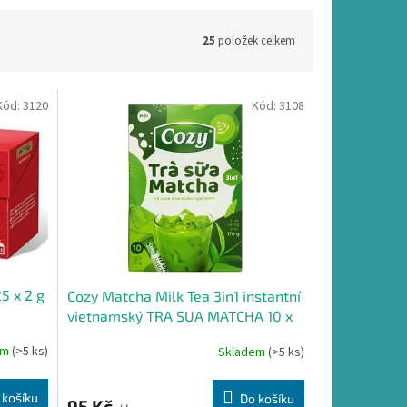
25
položek celkem
Kód:
3120
Kód:
3108
5 x 2 g
Cozy Matcha Milk Tea 3in1 instantní
vietnamský TRA SUA MATCHA 10 x
17 g
em
(>5 ks)
Skladem
(>5 ks)
 košíku
Do košíku
95 Kč