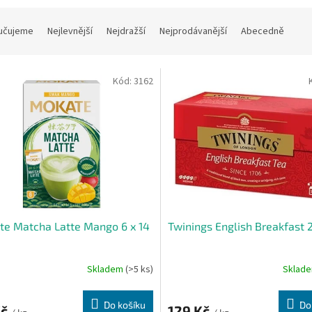
učujeme
Nejlevnější
Nejdražší
Nejprodávanější
Abecedně
Kód:
3162
e Matcha Latte Mango 6 x 14
Twinings English Breakfast 2
Skladem
(>5 ks)
Sklad
Do košíku
Do
Kč
129 Kč