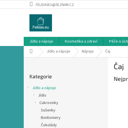
Přejít
FELIDASEU@SEZNAM.CZ
na
obsah
Jídlo a nápoje
Kosmetika a zdraví
Péče o ústn
Domů
Jídlo a nápoje
Nápoje
Čaj
P
Čaj
o
Přeskočit
s
Kategorie
kategorie
Nejpr
t
r
Jídlo a nápoje
a
Jídlo
n
Cukrovinky
n
í
Sušenky
p
Bonboniery
a
Čokolády