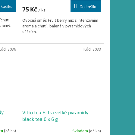
 košíku
Do košíku
75 Kč
/ ks
íchutí
Ovocná směs Fruit berry mix s intenzivním
ovocný.
aroma a chutí , balená v pyramidových
sáčcích.
Kód:
3036
Kód:
3033
dy
Vitto tea Extra velké pyramidy
black tea 6 x 6 g
em
(>5 ks)
Skladem
(>5 ks)