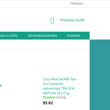
Přihlášení
NÁKUPNÍ
Prázdný košík
KOŠÍK
ytu a svíčky
Obchodní podmínky
Kontakty
Cozy Matcha Milk Tea
3in1 instantní
 g
vietnamský TRA SUA
MATCHA 10 x 17 g
Skladem
(>5 ks)
95 Kč