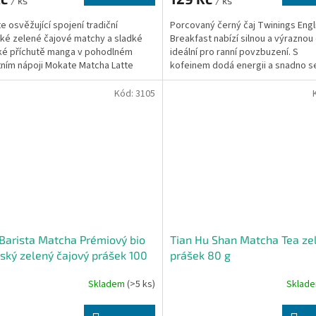
/ ks
/ ks
e osvěžující spojení tradiční
Porcovaný černý čaj Twinings Engl
ké zelené čajové matchy a sladké
Breakfast nabízí silnou a výraznou
ké příchutě manga v pohodlném
ideální pro ranní povzbuzení. S
tním nápoji Mokate Matcha Latte
kofeinem dodá energii a snadno s
.
připravuje...
Kód:
3105
Barista Matcha Prémiový bio
Tian Hu Shan Matcha Tea zel
ský zelený čajový prášek 100
prášek 80 g
Skladem
(>5 ks)
Sklad