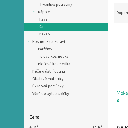
n
Trvanlivé potraviny
Ř
e
a
Nápoje
Dopor
l
z
Káva
e
Čaj
V
n
Kakao
ý
í
Kosmetika a zdraví
p
p
Parfémy
i
r
s
o
Tělová kosmetika
p
d
Pleťová kosmetika
r
u
Péče o ústní dutinu
o
k
Obalové materiály
d
t
Úklidové pomůcky
u
ů
Mokat
k
Vůně do bytu a svíčky
g
t
ů
Cena
45 
45
Kč
169
Kč