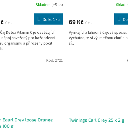
Skladem
(>5 ks)
Sklad
Do košíku
Do
Kč
69 Kč
/ ks
/ ks
 Čaj Detox Vitamin C je osvěžující
Vynikající a lahodná čajová speciali
ý nápoj navržený pro každodenní
Vychutnejte si výjimečnou chuť a o
u organismu a přirozený pocit
sílu.
i.
Kód:
2721
n Eaarl Grey loose Orange
Twinings Earl Grey 25 x 2 g
 100 g