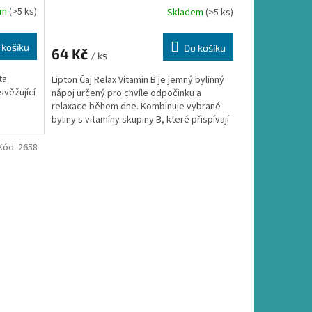
em
(>5 ks)
Skladem
(>5 ks)
 košíku
Do košíku
64 Kč
/ ks
ta
Lipton Čaj Relax Vitamin B je jemný bylinný
svěžující
nápoj určený pro chvíle odpočinku a
relaxace během dne. Kombinuje vybrané
byliny s vitamíny skupiny B, které přispívají
k normální...
Kód:
2658