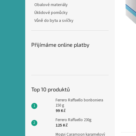
n
Obalové materiály
e
Úklidové pomůcky
l
Vůně do bytu a svíčky
Přijímáme online platby
Top 10 produktů
Ferrero Raffaello bonboniera
150 g
99 Kč
Ferrero Raffaello 230g
125 Kč
Mogyi Caramoon karamelový