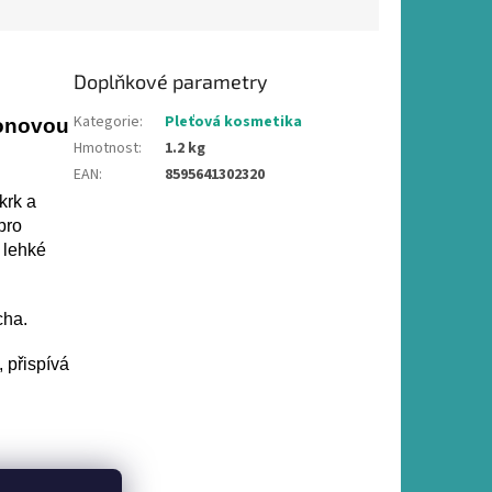
Doplňkové parametry
Kategorie
:
Pleťová kosmetika
ronovou
Hmotnost
:
1.2 kg
EAN
:
8595641302320
krk a
pro
 lehké
cha.
 přispívá
váno.