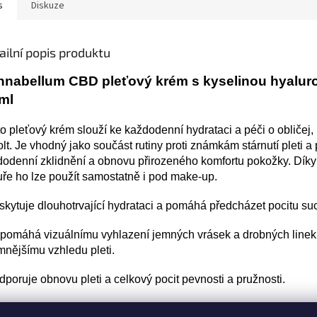
s
Diskuze
ailní popis produktu
nnabellum CBD pleťový krém s kyselinou hyalu
ml
o pleťový krém slouží ke každodenní hydrataci a péči o obličej, 
lt. Je vhodný jako součást rutiny proti známkám stárnutí pleti a 
odenní zklidnění a obnovu přirozeného komfortu pokožky. Díky
uře ho lze použít samostatně i pod make‑up.
skytuje dlouhotrvající hydrataci a pomáhá předcházet pocitu su
pomáhá vizuálnímu vyhlazení jemných vrásek a drobných linek,
mnějšímu vzhledu pleti.
dporuje obnovu pleti a celkový pocit pevnosti a pružnosti.
odný pro všechny typy pleti včetně citlivé, dermatologicky testo