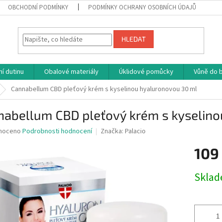
OBCHODNÍ PODMÍNKY
PODMÍNKY OCHRANY OSOBNÍCH ÚDAJŮ
HLEDAT
í dutinu
Obalové materiály
Úklidové pomůcky
Vůně do b
Cannabellum CBD pleťový krém s kyselinou hyaluronovou 30 ml
nabellum CBD pleťový krém s kyselino
né
noceno
Podrobnosti hodnocení
Značka:
Palacio
ní
109
u
Měrná
Skla
cena:
ek.