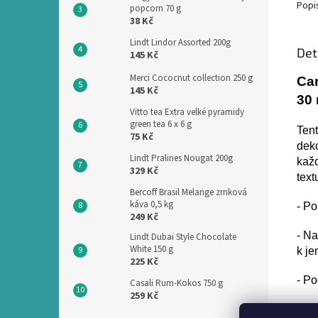
Popi
popcorn 70 g
38 Kč
Lindt Lindor Assorted 200g
Det
145 Kč
Merci Cococnut collection 250 g
Ca
145 Kč
30 
Vitto tea Extra velké pyramidy
green tea 6 x 6 g
Tent
75 Kč
deko
Lindt Pralines Nougat 200g
každ
329 Kč
text
Bercoff Brasil Melange zrnková
káva 0,5 kg
- Po
249 Kč
- Na
Lindt Dubai Style Chocolate
White 150 g
k je
225 Kč
- Po
Casali Rum-Kokos 750 g
259 Kč
- Vh