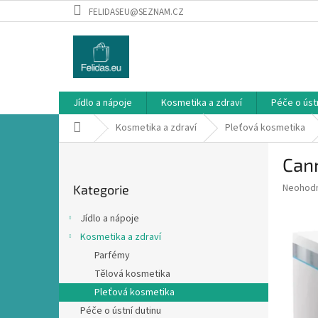
Přejít
FELIDASEU@SEZNAM.CZ
na
obsah
Jídlo a nápoje
Kosmetika a zdraví
Péče o ústn
Domů
Kosmetika a zdraví
Pleťová kosmetika
P
Can
o
Přeskočit
s
Průměr
Neohod
Kategorie
kategorie
t
hodnoce
r
produkt
Jídlo a nápoje
a
je
Kosmetika a zdraví
0,0
n
z
Parfémy
n
5
í
Tělová kosmetika
hvězdič
p
Pleťová kosmetika
a
Péče o ústní dutinu