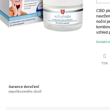
CBD ple
navržený
noční p
kombinu
vzhled p
Detailní 
TISK
Garance doručení
nepoškozeného zboží