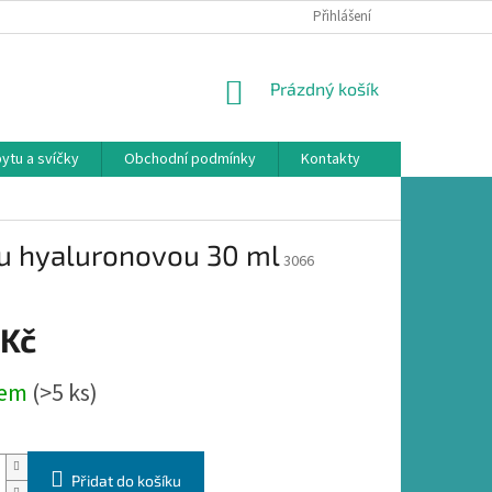
Přihlášení
NÁKUPNÍ
Prázdný košík
KOŠÍK
ytu a svíčky
Obchodní podmínky
Kontakty
u hyaluronovou 30 ml
3066
 Kč
dem
(>5 ks)
Přidat do košíku