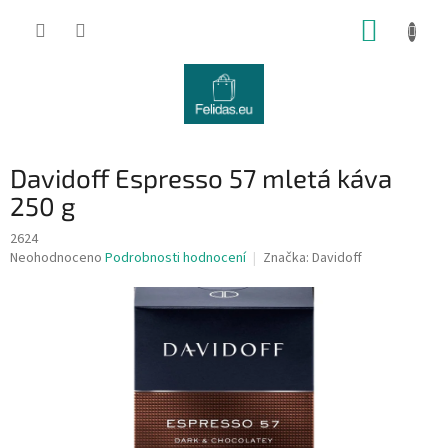
Přejít
NÁKUP
na
obsah
KOŠÍK
Davidoff Espresso 57 mletá káva
250 g
2624
Průměrné
Neohodnoceno
Podrobnosti hodnocení
Značka:
Davidoff
hodnocení
produktu
je
0,0
z
5
hvězdiček.