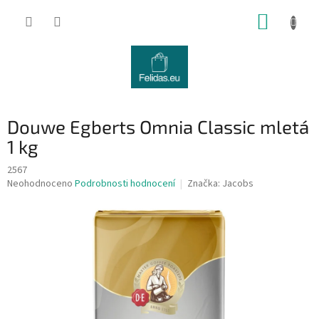
Přejít
NÁKUP
na
obsah
KOŠÍK
Douwe Egberts Omnia Classic mletá
1 kg
2567
Průměrné
Neohodnoceno
Podrobnosti hodnocení
Značka:
Jacobs
hodnocení
produktu
je
0,0
z
5
hvězdiček.