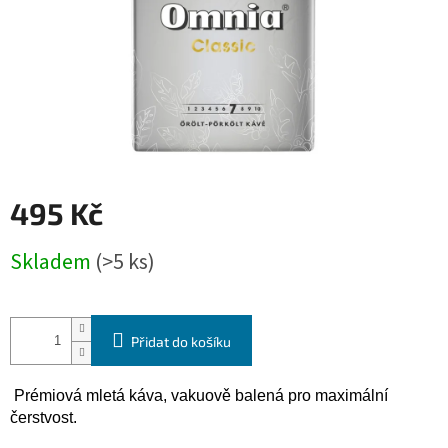
495 Kč
Měrná
Skladem
(>5 ks)
cena:
Přidat do košíku
Prémiová mletá káva, vakuově balená pro maximální
čerstvost.