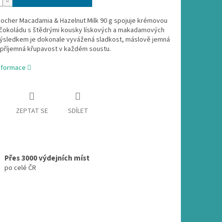
Rocher Macadamia & Hazelnut Milk 90 g spojuje krémovou
čokoládu s štědrými kousky lískových a makadamových
Výsledkem je dokonale vyvážená sladkost, máslově jemná
a příjemná křupavost v každém soustu.
informace
ZEPTAT SE
SDÍLET
Přes 3000 výdejních míst
po celé ČR