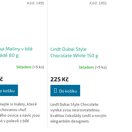
Kód:
2495
Kód:
2492
sa Maliny v bílé
Lindt Dubai Style
ádě 80 g
Chocolate White 150 g
Skladem
(>5 ks)
Skladem
(>5 ks)
č
225 Kč
o košíku
Do košíku
nejte si maliny, které
Lindt Dubai Style Chocolate
achovanou chuť
vyniká svou nesrovnatelnou
ého ovoce a navíc jsou
kvalitou čokolády Lindt a novým
é v polevě z bílé
elegantním designem.
ády.