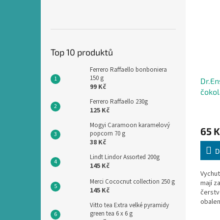
Top 10 produktů
Ferrero Raffaello bonboniera
150 g
Dr.En
99 Kč
čokol
Ferrero Raffaello 230g
125 Kč
Mogyi Caramoon karamelový
65 K
popcorn 70 g
38 Kč
D
Lindt Lindor Assorted 200g
145 Kč
Vychut
Merci Cococnut collection 250 g
mají z
145 Kč
čerstv
obalen
Vitto tea Extra velké pyramidy
čokol
green tea 6 x 6 g