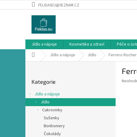
Přejít
FELIDASEU@SEZNAM.CZ
na
obsah
Jídlo a nápoje
Kosmetika a zdraví
Péče o ústn
Domů
Jídlo a nápoje
Jídlo
Ferrero Rocher
P
Fer
o
Přeskočit
s
Průměr
Neohod
Kategorie
kategorie
t
hodnoce
r
produkt
Jídlo a nápoje
a
je
Jídlo
0,0
n
z
Cukrovinky
n
5
í
Sušenky
hvězdič
p
Bonboniery
a
Čokolády