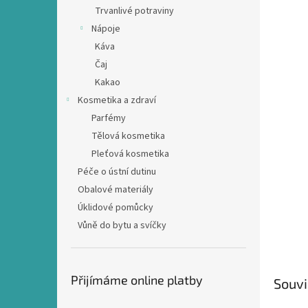
n
Trvanlivé potraviny
e
Nápoje
l
Káva
Čaj
Kakao
Kosmetika a zdraví
Parfémy
Tělová kosmetika
Pleťová kosmetika
Péče o ústní dutinu
Obalové materiály
Úklidové pomůcky
Vůně do bytu a svíčky
Přijímáme online platby
Souvi