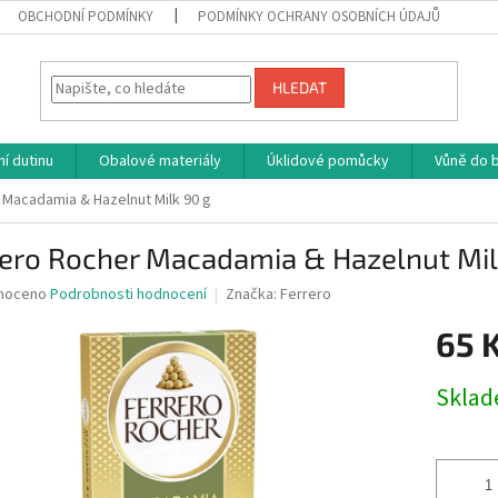
OBCHODNÍ PODMÍNKY
PODMÍNKY OCHRANY OSOBNÍCH ÚDAJŮ
HLEDAT
í dutinu
Obalové materiály
Úklidové pomůcky
Vůně do b
 Macadamia & Hazelnut Milk 90 g
rero Rocher Macadamia & Hazelnut Mil
né
noceno
Podrobnosti hodnocení
Značka:
Ferrero
ní
65 
u
Měrná
Skla
cena:
ek.