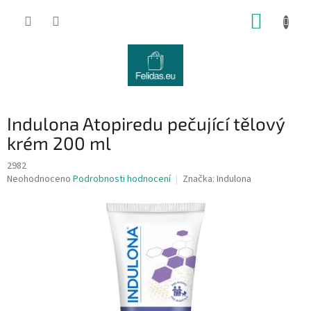
Přejít
NÁKUP
na
obsah
KOŠÍK
Indulona Atopiredu pečující tělový
krém 200 ml
2982
Průměrné
Neohodnoceno
Podrobnosti hodnocení
Značka:
Indulona
hodnocení
produktu
je
0,0
z
5
hvězdiček.