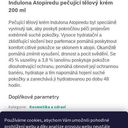
Indulona Atopiredu pečující tělový krém
200 ml
Pečující tělový krém Indulona Atopiredu byl speciálně
vyvinutý tak, aby poskytl pokročilou péči projevům
extrémně suché pokožky. Vysoce hydratační a
zklidňující složení bez parfemace pomáhá poskytnout
komfort citlivé pokožce se sklonem k atopii. Okamžitě
pomáhá zmírnit vysušení, drsnost a pocit svědění. Se
45 % vazelíny a 3,8 % lanolinu poskytuje pokožce
dlouhotrvající ochranu, pomáhá obnovit její ochrannou
bariéru, hydratuje a tím napomáhá hojení suché
pokožky a zanechává ji hydratovanou po dobu 48
hodin.
Doplňkové parametry
Kategorie
:
Kosmetika a zdraví
Hmotnost
:
0.4 kg
Používáme cookies, abychom Vám umožnili pohodlné
EAN
:
8592297010111
prohlížení webu a díky analýze provozu webu neustále