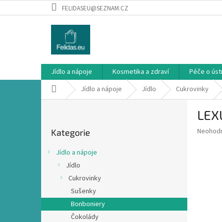
Přejít
FELIDASEU@SEZNAM.CZ
na
obsah
Jídlo a nápoje
Kosmetika a zdraví
Péče o ústn
Domů
Jídlo a nápoje
Jídlo
Cukrovinky
P
LEXU
o
Přeskočit
s
Průměr
Neohod
Kategorie
kategorie
t
hodnoce
r
produkt
Jídlo a nápoje
a
je
Jídlo
0,0
n
z
Cukrovinky
n
5
í
Sušenky
hvězdič
p
Bonboniery
a
Čokolády