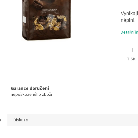
Vynikaj
náplní.
Detailní 
TISK
Garance doručení
nepoškozeného zboží
s
Diskuze