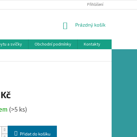
Přihlášení
NÁKUPNÍ
Prázdný košík
KOŠÍK
ytu a svíčky
Obchodní podmínky
Kontakty
 Kč
dem
(>5 ks)
Přidat do košíku