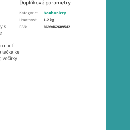
Doplňkové parametry
Kategorie
:
Bonboniery
Hmotnost
:
1.2 kg
y s
EAN
:
8699462609542
e
s
u chuť.
á tečka ke
, večírky