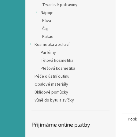
n
Trvanlivé potraviny
e
Nápoje
l
Káva
Čaj
Kakao
Kosmetika a zdraví
Parfémy
Tělová kosmetika
Pleťová kosmetika
Péče o ústní dutinu
Obalové materiály
Úklidové pomůcky
Vůně do bytu a svíčky
Popi
Přijímáme online platby