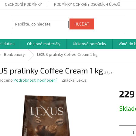
OBCHODNÍ PODMÍNKY
PODMÍNKY OCHRANY OSOBNÍCH ÚDAJŮ
HLEDAT
í dutinu
Obalové materiály
Úklidové pomůcky
Vůně do b
Bonboniery
LEXUS pralinky Coffee Cream 1 kg
S pralinky Coffee Cream 1 kg
2757
né
noceno
Podrobnosti hodnocení
Značka:
Lexus
ní
229
u
Měrná
Skla
cena:
ek.