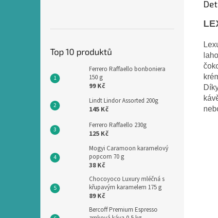
Det
LEX
Lexu
Top 10 produktů
laho
čok
Ferrero Raffaello bonboniera
krém
150 g
99 Kč
Díky
kávě
Lindt Lindor Assorted 200g
145 Kč
neb
Ferrero Raffaello 230g
125 Kč
Mogyi Caramoon karamelový
popcorn 70 g
38 Kč
Chocoyoco Luxury mléčná s
křupavým karamelem 175 g
89 Kč
Bercoff Premium Espresso