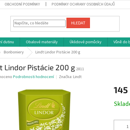
OBCHODNÍ PODMÍNKY
PODMÍNKY OCHRANY OSOBNÍCH ÚDAJŮ
HLEDAT
í dutinu
Obalové materiály
Úklidové pomůcky
Vůně do b
Bonboniery
Lindt Lindor Pistácie 200 g
t Lindor Pistácie 200 g
2811
né
noceno
Podrobnosti hodnocení
Značka:
Lindt
ní
145
u
Měrná
Skla
cena:
ek.