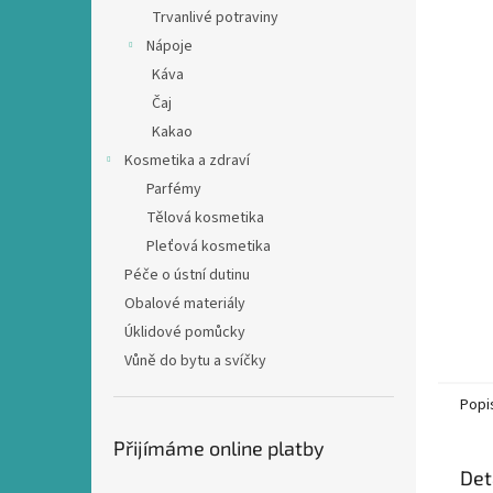
n
Trvanlivé potraviny
e
Nápoje
l
Káva
Čaj
Kakao
Kosmetika a zdraví
Parfémy
Tělová kosmetika
Pleťová kosmetika
Péče o ústní dutinu
Obalové materiály
Úklidové pomůcky
Vůně do bytu a svíčky
Popi
Přijímáme online platby
Det