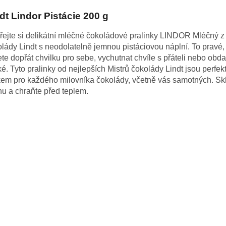
dt Lindor Pistácie 200 g
ejte si delikátní mléčné čokoládové pralinky LINDOR Mléčný z
lády Lindt s neodolatelně jemnou pistáciovou náplní. To pravé,
te dopřát chvilku pro sebe, vychutnat chvíle s přáteli nebo obd
ké. Tyto pralinky od nejlepších Mistrů čokolády Lindt jsou perfek
em pro každého milovníka čokolády, včetně vás samotných. Skl
u a chraňte před teplem.