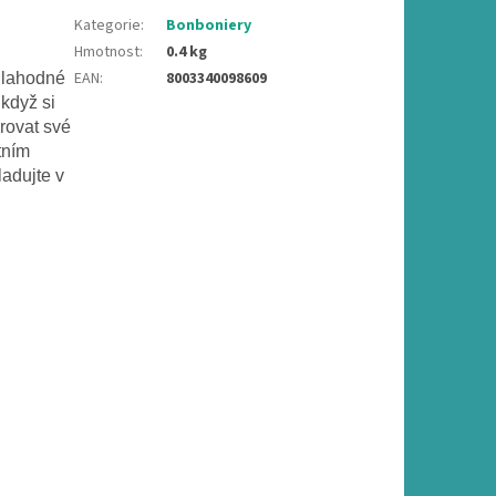
Kategorie
:
Bonboniery
Hmotnost
:
0.4 kg
EAN
:
8003340098609
 lahodné
 když si
arovat své
tním
adujte v