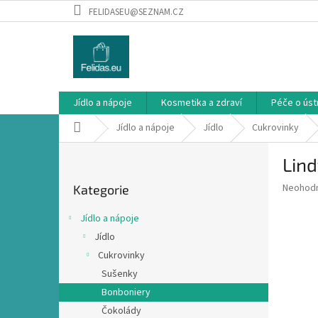
Přejít
FELIDASEU@SEZNAM.CZ
na
obsah
Jídlo a nápoje
Kosmetika a zdraví
Péče o ústn
Domů
Jídlo a nápoje
Jídlo
Cukrovinky
P
Lind
o
Přeskočit
s
Průměr
Neohod
Kategorie
kategorie
t
hodnoce
r
produkt
Jídlo a nápoje
a
je
Jídlo
0,0
n
z
Cukrovinky
n
5
í
Sušenky
hvězdič
p
Bonboniery
a
Čokolády