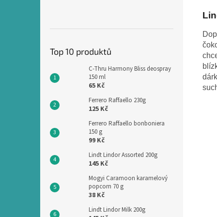
Lin
Dopř
čoko
Top 10 produktů
chce
blíz
C-Thru Harmony Bliss deospray
dárk
150 ml
65 Kč
such
Ferrero Raffaello 230g
125 Kč
Ferrero Raffaello bonboniera
150 g
99 Kč
Lindt Lindor Assorted 200g
145 Kč
Mogyi Caramoon karamelový
popcorn 70 g
38 Kč
Lindt Lindor Milk 200g