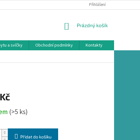
Přihlášení
NÁKUPNÍ
Prázdný košík
KOŠÍK
ytu a svíčky
Obchodní podmínky
Kontakty
 Kč
dem
(>5 ks)
Přidat do košíku