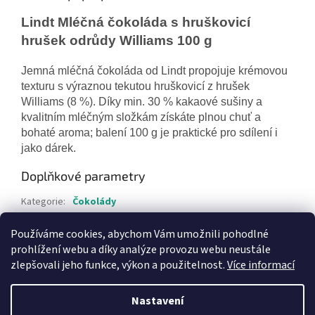
Lindt Mléčná čokoláda s hruškovicí
hrušek odrůdy Williams 100 g
Jemná mléčná čokoláda od Lindt propojuje krémovou
texturu s výraznou tekutou hruškovicí z hrušek
Williams (8 %). Díky min. 30 % kakaové sušiny a
kvalitním mléčným složkám získáte plnou chuť a
bohaté aroma; balení 100 g je praktické pro sdílení i
jako dárek.
Doplňkové parametry
Kategorie
:
Čokolády
Hmotnost
:
0.3 kg
Používáme cookies, abychom Vám umožnili pohodlné
EAN
:
4000539003202
prohlížení webu a díky analýze provozu webu neustále
zlepšovali jeho funkce, výkon a použitelnost.
Více informací
Z
á
Nastavení
Vytvořil Shoptet
p