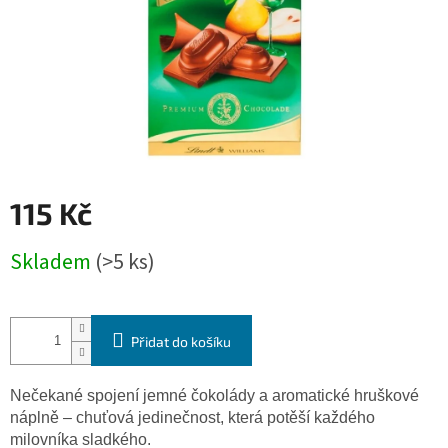
115 Kč
Měrná
Skladem
(>5 ks)
cena:
Přidat do košíku
Nečekané spojení jemné čokolády a aromatické hruškové
náplně – chuťová jedinečnost, která potěší každého
milovníka sladkého.