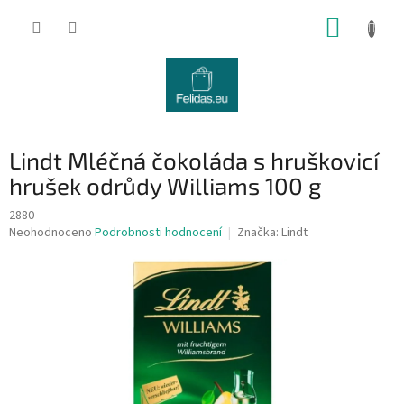
Přejít
NÁKUP
na
obsah
KOŠÍK
Lindt Mléčná čokoláda s hruškovicí
hrušek odrůdy Williams 100 g
2880
Průměrné
Neohodnoceno
Podrobnosti hodnocení
Značka:
Lindt
hodnocení
produktu
je
0,0
z
5
hvězdiček.