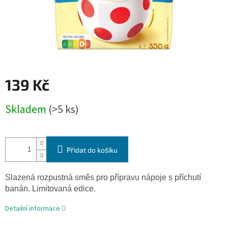
139 Kč
Měrná
Skladem
(>5 ks)
cena:
Přidat do košíku
Slazená rozpustná směs pro přípravu nápoje s příchutí
banán. Limitovaná edice.
Detailní informace