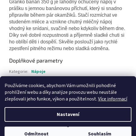
Granko banán 350 g je lahodný ochucený nápoj v
prášku s jemnou banánovou příchutí, který si snadno
připravíte během pár okamžiků. Stačí rozmíchat ve
studeném mléce a vznikne chutný mléčný nápoj
vhodný ke snídani, svačině nebo kdykoliv během dne.
Díky své dobré rozpustnosti a příjemně sladké chuti si
ho oblíbí děti i dospělí. Skvěle poslouží jako rychlé
zpestření pitného režimu nebo sladká odměna.
Doplňkové parametry
Kategorie
:
Nápoje
Hmotnost
:
0.5 kg
Používáme cookies, abychom Vám umožnili pohodlné
EAN
:
8445292498609
prohlížení webu a díky analýze provozu webu neustále
zlepšovali jeho funkce, výkon a použitelnost.
Více informací
Z
á
Nastavení
Vytvořil Shoptet
p
a
t
Odmítnout
Souhlasím
Copyright 2026
Felidas.eu
. Všechna práva vyhrazena.