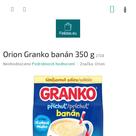
Přejít
NÁKUP
na
obsah
KOŠÍK
Orion Granko banán 350 g
2718
Průměrné
Neohodnoceno
Podrobnosti hodnocení
Značka:
Orion
hodnocení
produktu
je
0,0
z
5
hvězdiček.