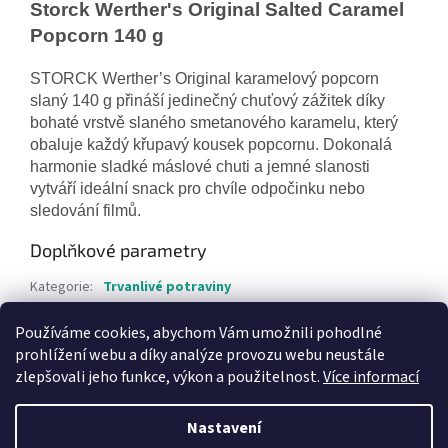
Storck Werther's Original Salted Caramel
Popcorn 140 g
STORCK Werther’s Original karamelový popcorn
slaný 140 g přináší jedinečný chuťový zážitek díky
bohaté vrstvě slaného smetanového karamelu, který
obaluje každý křupavý kousek popcornu. Dokonalá
harmonie sladké máslové chuti a jemné slanosti
vytváří ideální snack pro chvíle odpočinku nebo
sledování filmů.
Doplňkové parametry
Kategorie
:
Trvanlivé potraviny
Hmotnost
:
0.3 kg
Používáme cookies, abychom Vám umožnili pohodlné
EAN
:
4014400935677
prohlížení webu a díky analýze provozu webu neustále
zlepšovali jeho funkce, výkon a použitelnost.
Více informací
Z
á
Nastavení
Vytvořil Shoptet
p