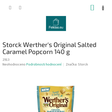
Přejít
NÁKUP
na
obsah
KOŠÍK
Storck Werther's Original Salted
Caramel Popcorn 140 g
2913
Průměrné
Neohodnoceno
Podrobnosti hodnocení
Značka:
Storck
hodnocení
produktu
je
0,0
z
5
hvězdiček.