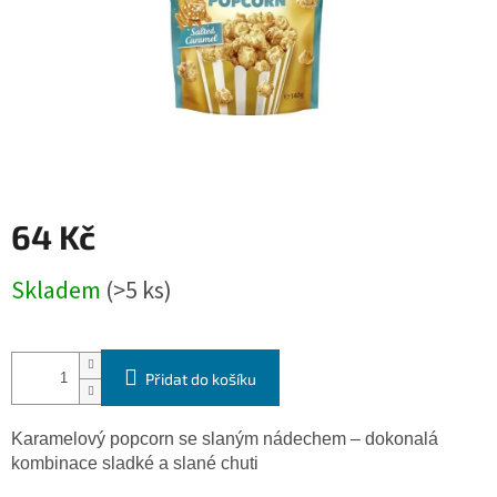
64 Kč
Měrná
Skladem
(>5 ks)
cena:
Přidat do košíku
Karamelový popcorn se slaným nádechem – dokonalá
kombinace sladké a slané chuti