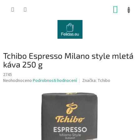
Přejít
NÁKUP
na
obsah
KOŠÍK
Tchibo Espresso Milano style mletá
káva 250 g
2745
Průměrné
Neohodnoceno
Podrobnosti hodnocení
Značka:
Tchibo
hodnocení
produktu
je
0,0
z
5
hvězdiček.