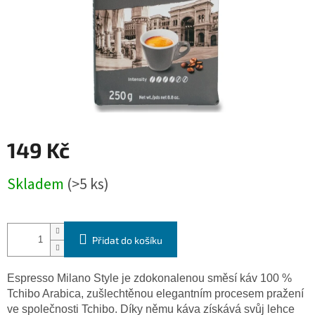
149 Kč
Měrná
Skladem
(>5 ks)
cena:
Přidat do košíku
Espresso Milano Style je zdokonalenou směsí káv 100 %
Tchibo Arabica, zušlechtěnou elegantním procesem pražení
ve společnosti Tchibo. Díky němu káva získává svůj lehce