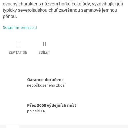
ovocný charakter s názvem hořké čokolády, vyzdvihující její
typicky severoitalskou chuť završenou sametově jemnou
pěnou.
Detailní informace
ZEPTAT SE
SDÍLET
Garance doručení
nepoškozeného zboží
Přes 3000 výdejních míst
po celé ČR