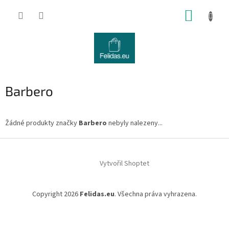
Přejít
NÁKUP
na
obsah
KOŠÍK
Barbero
Žádné produkty značky
Barbero
nebyly nalezeny...
Z
á
Vytvořil Shoptet
p
a
t
Copyright 2026
Felidas.eu
. Všechna práva vyhrazena.
í