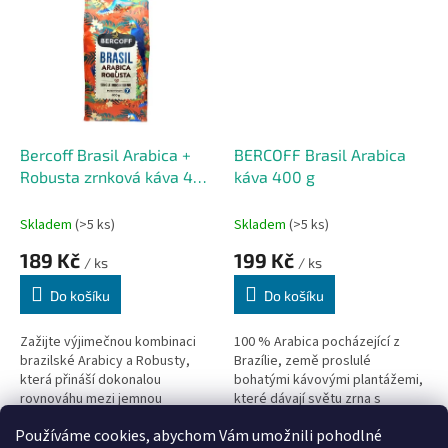
vyváženou...
plným tělem a silným...
Bercoff Brasil Arabica +
BERCOFF Brasil Arabica
Robusta zrnková káva 400
káva 400 g
g
Skladem
(>5 ks)
Skladem
(>5 ks)
189 Kč
199 Kč
/ ks
/ ks
Do košíku
Do košíku
Zažijte výjimečnou kombinaci
100 % Arabica pocházející z
brazilské Arabicy a Robusty,
Brazílie, země proslulé
která přináší dokonalou
bohatými kávovými plantážemi,
rovnováhu mezi jemnou
které dávají světu zrna s
sladkostí a intenzivní silou.
výjimečným chuťovým profilem.
Používáme cookies, abychom Vám umožnili pohodlné
Tato káva je stvořená pro ty,
4
položek celkem