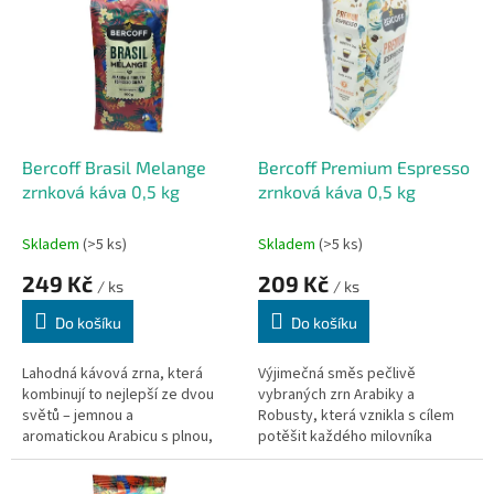
r
p
o
i
d
s
u
p
k
r
t
o
ů
d
Bercoff Brasil Melange
Bercoff Premium Espresso
u
zrnková káva 0,5 kg
zrnková káva 0,5 kg
k
t
Skladem
(>5 ks)
Skladem
(>5 ks)
ů
249 Kč
209 Kč
/ ks
/ ks
Do košíku
Do košíku
Lahodná kávová zrna, která
Výjimečná směs pečlivě
kombinují to nejlepší ze dvou
vybraných zrn Arabiky a
světů – jemnou a
Robusty, která vznikla s cílem
aromatickou Arabicu s plnou,
potěšit každého milovníka
výraznou Robustou. Tato
intenzivního a kvalitního
harmonická směs přináší
espressa. Tmavě pražená, s