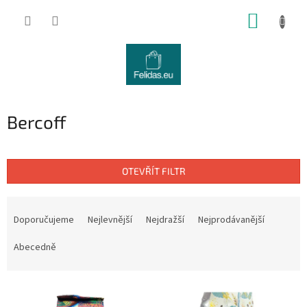
Přejít
NÁKUP
na
obsah
KOŠÍK
Bercoff
OTEVŘÍT FILTR
Ř
a
Doporučujeme
Nejlevnější
Nejdražší
Nejprodávanější
z
e
Abecedně
n
í
V
p
ý