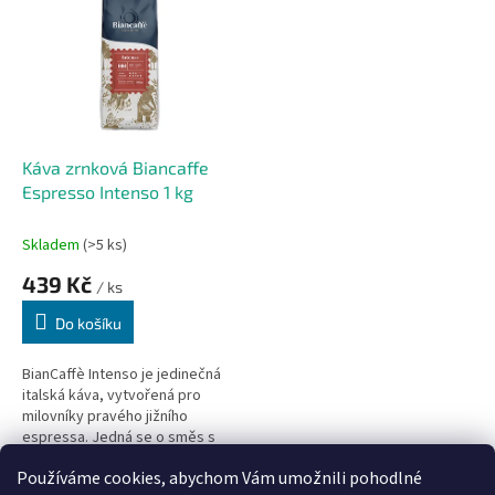
r
p
o
i
d
s
u
p
k
r
t
o
ů
d
Káva zrnková Biancaffe
u
Espresso Intenso 1 kg
k
t
Skladem
(>5 ks)
ů
439 Kč
/ ks
Do košíku
BianCaffè Intenso je jedinečná
italská káva, vytvořená pro
milovníky pravého jižního
espressa. Jedná se o směs s
výrazným charakterem,
Používáme cookies, abychom Vám umožnili pohodlné
která zaujme hlubokou chutí,...
1
položek celkem