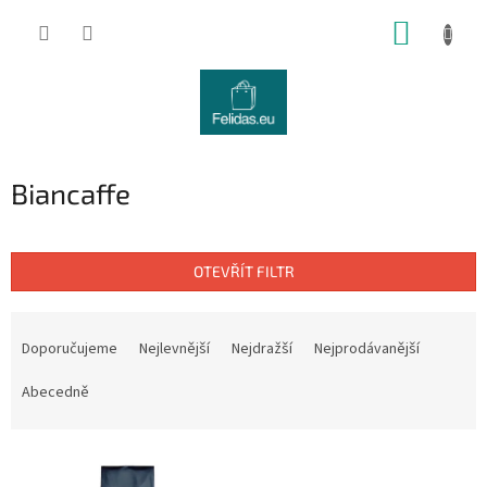
Přejít
NÁKUP
na
obsah
KOŠÍK
Biancaffe
OTEVŘÍT FILTR
Ř
a
Doporučujeme
Nejlevnější
Nejdražší
Nejprodávanější
z
e
Abecedně
n
í
V
p
ý