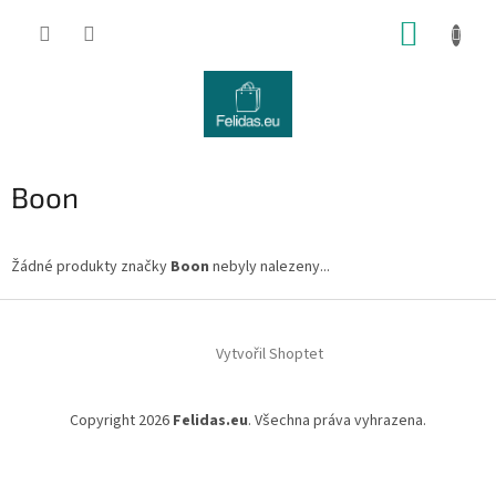
Přejít
NÁKUP
na
obsah
KOŠÍK
Boon
Žádné produkty značky
Boon
nebyly nalezeny...
Z
á
Vytvořil Shoptet
p
a
t
Copyright 2026
Felidas.eu
. Všechna práva vyhrazena.
í