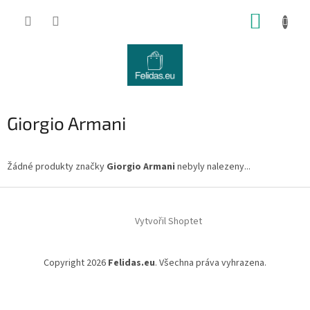
Přejít
NÁKUP
na
obsah
KOŠÍK
Giorgio Armani
Žádné produkty značky
Giorgio Armani
nebyly nalezeny...
Z
á
Vytvořil Shoptet
p
a
t
Copyright 2026
Felidas.eu
. Všechna práva vyhrazena.
í