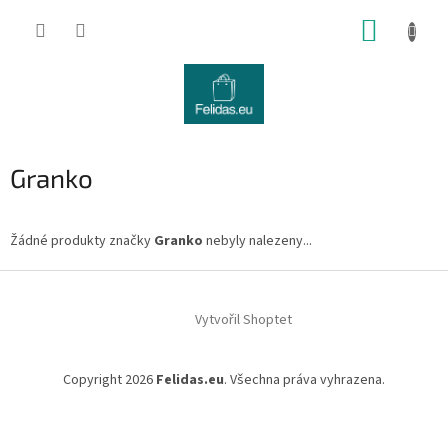
Přejít
NÁKUP
na
obsah
KOŠÍK
Granko
Žádné produkty značky
Granko
nebyly nalezeny...
Z
á
Vytvořil Shoptet
p
a
t
Copyright 2026
Felidas.eu
. Všechna práva vyhrazena.
í