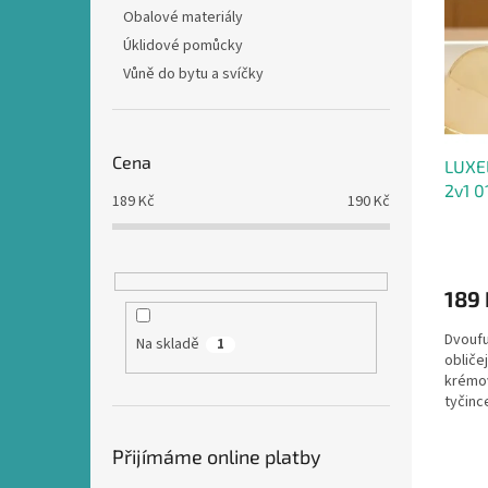
i
r
n
Obalové materiály
s
o
e
Úklidové pomůcky
p
d
l
r
u
Vůně do bytu a svíčky
o
k
d
t
u
ů
Cena
LUXEL
k
2v1 0
t
189
Kč
190
Kč
oblič
ů
189
Dvoufu
Na skladě
1
obliče
krémo
tyčinc
Přijímáme online platby