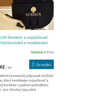
UX Korektor a rozjasňovač
1 Konturování a modelování
eje
Skladem
(>5 ks)
Do košíku
 Kč
/ ks
nkční kosmetický přípravek na líčení
je, který kombinuje rozjasňovač a
vý korektor v jednom pohodlném
e. pro všechny typy pleti
O
v