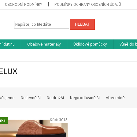
OBCHODNÍ PODMÍNKY
PODMÍNKY OCHRANY OSOBNÍCH ÚDAJŮ
HLEDAT
í dutinu
Obalové materiály
Úklidové pomůcky
Vůně do b
ELUX
učujeme
Nejlevnější
Nejdražší
Nejprodávanější
Abecedně
Kód:
3015
nka