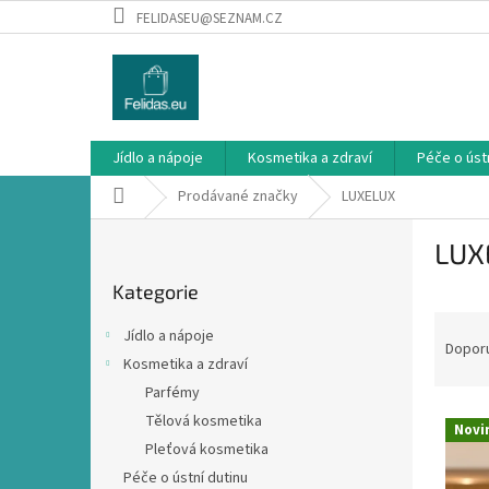
Přejít
FELIDASEU@SEZNAM.CZ
na
obsah
Jídlo a nápoje
Kosmetika a zdraví
Péče o ústn
Domů
Prodávané značky
LUXELUX
P
LUX
o
Přeskočit
s
Kategorie
kategorie
t
Ř
r
Jídlo a nápoje
a
a
Dopor
Kosmetika a zdraví
z
n
Parfémy
e
n
V
n
í
Tělová kosmetika
Novi
ý
í
p
Pleťová kosmetika
p
p
a
Péče o ústní dutinu