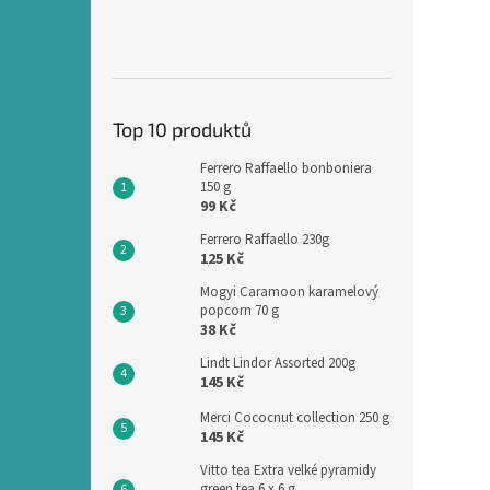
Top 10 produktů
Ferrero Raffaello bonboniera
150 g
99 Kč
Ferrero Raffaello 230g
125 Kč
Mogyi Caramoon karamelový
popcorn 70 g
38 Kč
Lindt Lindor Assorted 200g
145 Kč
Merci Cococnut collection 250 g
145 Kč
Vitto tea Extra velké pyramidy
green tea 6 x 6 g