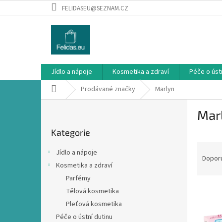
Přejít
FELIDASEU@SEZNAM.CZ
na
obsah
Jídlo a nápoje
Kosmetika a zdraví
Péče o ústn
Domů
Prodávané značky
Marlyn
P
Mar
o
Přeskočit
s
Kategorie
kategorie
t
Ř
r
Jídlo a nápoje
a
a
Dopor
Kosmetika a zdraví
z
n
Parfémy
e
n
V
n
í
Tělová kosmetika
ý
í
p
Pleťová kosmetika
p
p
a
Péče o ústní dutinu