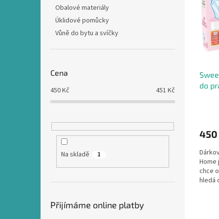
i
r
n
Obalové materiály
s
o
e
Úklidové pomůcky
p
d
l
r
u
Vůně do bytu a svíčky
o
k
d
t
u
ů
Cena
Swee
k
do pr
t
450
Kč
451
Kč
ů
450
Dárkov
Na skladě
1
Home j
chce o
hledá 
Luxusní
Přijímáme online platby