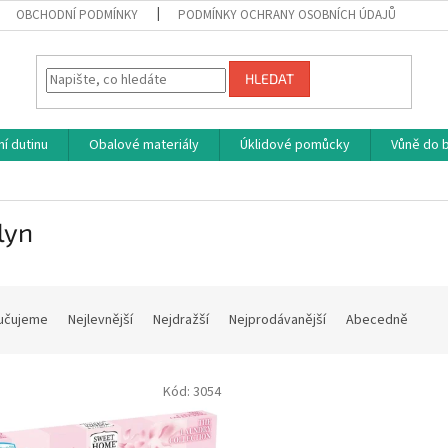
OBCHODNÍ PODMÍNKY
PODMÍNKY OCHRANY OSOBNÍCH ÚDAJŮ
HLEDAT
í dutinu
Obalové materiály
Úklidové pomůcky
Vůně do b
lyn
učujeme
Nejlevnější
Nejdražší
Nejprodávanější
Abecedně
Kód:
3054