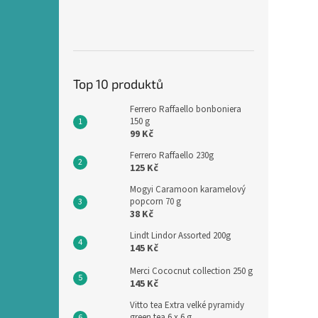
Top 10 produktů
Ferrero Raffaello bonboniera
150 g
99 Kč
Ferrero Raffaello 230g
125 Kč
Mogyi Caramoon karamelový
popcorn 70 g
38 Kč
Lindt Lindor Assorted 200g
145 Kč
Merci Cococnut collection 250 g
145 Kč
Vitto tea Extra velké pyramidy
green tea 6 x 6 g