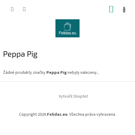
Přejít
NÁKUP
na
obsah
KOŠÍK
Peppa Pig
Žádné produkty značky
Peppa Pig
nebyly nalezeny...
Z
á
Vytvořil Shoptet
p
a
t
Copyright 2026
Felidas.eu
. Všechna práva vyhrazena.
í