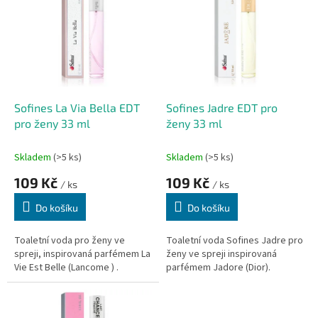
r
p
o
i
d
s
u
p
k
r
t
o
ů
d
Sofines La Via Bella EDT
Sofines Jadre EDT pro
u
pro ženy 33 ml
ženy 33 ml
k
t
Skladem
(>5 ks)
Skladem
(>5 ks)
ů
109 Kč
109 Kč
/ ks
/ ks
Do košíku
Do košíku
Toaletní voda pro ženy ve
Toaletní voda Sofines Jadre pro
spreji, inspirovaná parfémem La
ženy ve spreji inspirovaná
Vie Est Belle (Lancome ) .
parfémem Jadore (Dior).