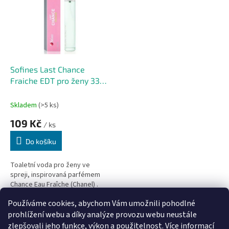
Sofines Last Chance
Fraiche EDT pro ženy 33
ml
Skladem
(>5 ks)
109 Kč
/ ks
Do košíku
Toaletní voda pro ženy ve
spreji, inspirovaná parfémem
Chance Eau Fraîche (Chanel) .
Používáme cookies, abychom Vám umožnili pohodlné
3
položek celkem
O
prohlížení webu a díky analýze provozu webu neustále
v
zlepšovali jeho funkce, výkon a použitelnost.
Více informací