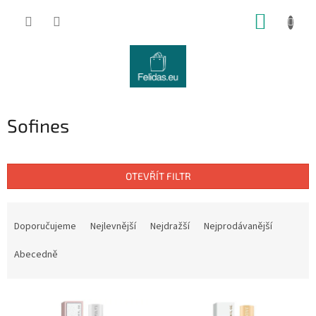
Přejít
NÁKUP
na
obsah
KOŠÍK
Sofines
OTEVŘÍT FILTR
Ř
a
Doporučujeme
Nejlevnější
Nejdražší
Nejprodávanější
z
e
Abecedně
n
í
V
p
ý