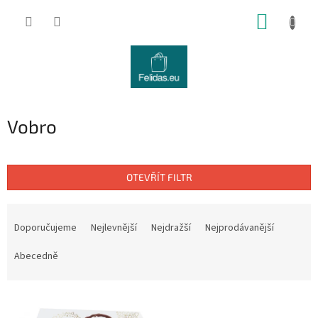
Přejít
NÁKUP
na
obsah
KOŠÍK
Vobro
OTEVŘÍT FILTR
Ř
a
Doporučujeme
Nejlevnější
Nejdražší
Nejprodávanější
z
e
Abecedně
n
í
V
p
ý