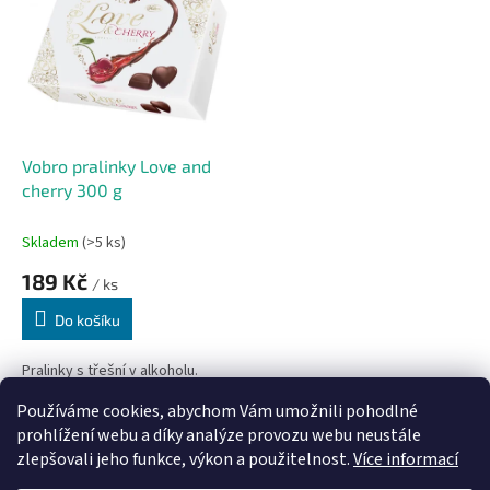
r
p
o
i
d
s
u
p
k
r
t
o
ů
d
Vobro pralinky Love and
u
cherry 300 g
k
t
Skladem
(>5 ks)
ů
189 Kč
/ ks
Do košíku
Pralinky s třešní v alkoholu.
Používáme cookies, abychom Vám umožnili pohodlné
1
položek celkem
O
prohlížení webu a díky analýze provozu webu neustále
v
zlepšovali jeho funkce, výkon a použitelnost.
Více informací
l
Z