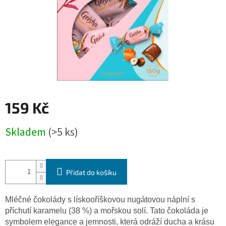
159 Kč
Měrná
Skladem
(>5 ks)
cena:
Přidat do košíku
Mléčné čokolády s lískooříškovou nugátovou náplní s
příchutí karamelu (38 %) a mořskou solí. Tato čokoláda je
symbolem elegance a jemnosti, která odráží ducha a krásu