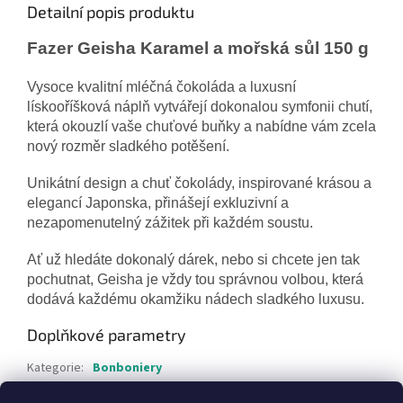
Detailní popis produktu
Fazer Geisha Karamel a mořská sůl 150 g
Vysoce kvalitní mléčná čokoláda a luxusní
lískooříšková náplň vytvářejí dokonalou symfonii chutí,
která okouzlí vaše chuťové buňky a nabídne vám zcela
nový rozměr sladkého potěšení.
Unikátní design a chuť čokolády, inspirované krásou a
elegancí Japonska, přinášejí exkluzivní a
nezapomenutelný zážitek při každém soustu.
Ať už hledáte dokonalý dárek, nebo si chcete jen tak
pochutnat, Geisha je vždy tou správnou volbou, která
dodává každému okamžiku nádech sladkého luxusu.
Doplňkové parametry
Kategorie
:
Bonboniery
Hmotnost
:
0.3 kg