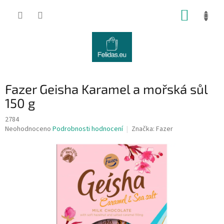
Přejít
NÁKUP
na
obsah
KOŠÍK
Fazer Geisha Karamel a mořská sůl
150 g
2784
Průměrné
Neohodnoceno
Podrobnosti hodnocení
Značka:
Fazer
hodnocení
produktu
je
0,0
z
5
hvězdiček.