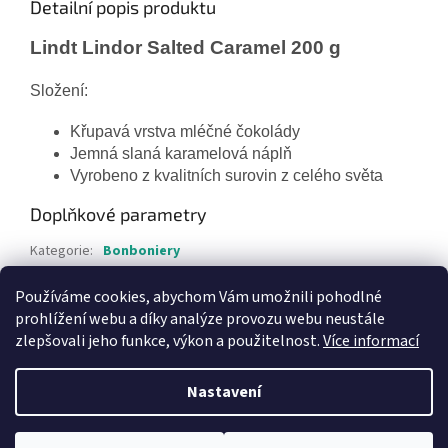
Detailní popis produktu
Lindt Lindor Salted Caramel 200 g
Složení:
Křupavá vrstva mléčné čokolády
Jemná slaná karamelová náplň
Vyrobeno z kvalitních surovin z celého světa
Doplňkové parametry
Kategorie
:
Bonboniery
Hmotnost
:
0.4 kg
Používáme cookies, abychom Vám umožnili pohodlné
EAN
:
8003340801537
prohlížení webu a díky analýze provozu webu neustále
zlepšovali jeho funkce, výkon a použitelnost.
Více informací
Z
á
Nastavení
Vytvořil Shoptet
p
a
t