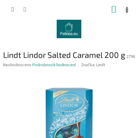
Přejít
NÁKUP
na
obsah
KOŠÍK
Lindt Lindor Salted Caramel 200 g
2796
Průměrné
Neohodnoceno
Podrobnosti hodnocení
Značka:
Lindt
hodnocení
produktu
je
0,0
z
5
hvězdiček.