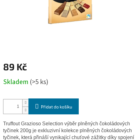
89 Kč
Měrná
Skladem
(>5 ks)
cena:
Přidat do košíku
Truffout Grazioso Selection výběr plněných čokoládových
tyčinek 200g je exkluzivní kolekce plněných čokoládových
tyčinek, která přináší vynikající chuťové zážitky díky spojení