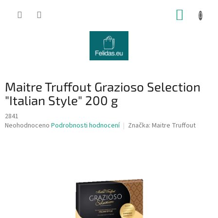
Přejít
NÁKUP
na
obsah
KOŠÍK
Maitre Truffout Grazioso Selection
"Italian Style" 200 g
2841
Průměrné
Neohodnoceno
Podrobnosti hodnocení
Značka:
Maitre Truffout
hodnocení
produktu
je
0,0
z
5
hvězdiček.