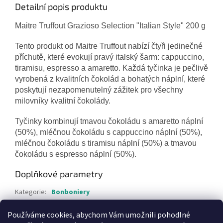
Detailní popis produktu
Maitre Truffout Grazioso Selection "Italian Style" 200 g
Tento produkt od Maitre Truffout nabízí čtyři jedinečné
příchutě, které evokují pravý italský šarm: cappuccino,
tiramisu, espresso a amaretto. Každá tyčinka je pečlivě
vyrobená z kvalitních čokolád a bohatých náplní, které
poskytují nezapomenutelný zážitek pro všechny
milovníky kvalitní čokolády.
Tyčinky kombinují tmavou čokoládu s amaretto náplní
(50%), mléčnou čokoládu s cappuccino náplní (50%),
mléčnou čokoládu s tiramisu náplní (50%) a tmavou
čokoládu s espresso náplní (50%).
Doplňkové parametry
Kategorie
:
Bonboniery
Hmotnost
:
0.4 kg
Používáme cookies, abychom Vám umožnili pohodlné
EAN
:
9002859067143