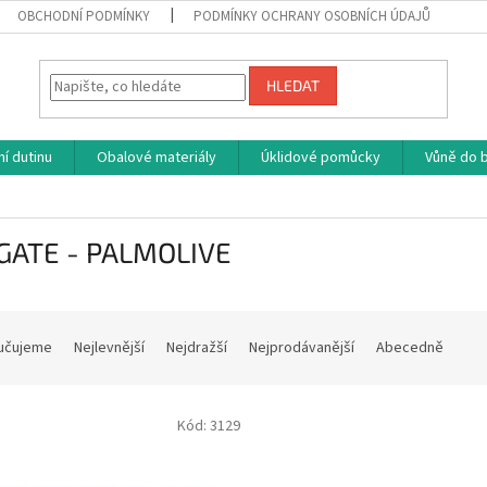
OBCHODNÍ PODMÍNKY
PODMÍNKY OCHRANY OSOBNÍCH ÚDAJŮ
HLEDAT
í dutinu
Obalové materiály
Úklidové pomůcky
Vůně do b
GATE - PALMOLIVE
učujeme
Nejlevnější
Nejdražší
Nejprodávanější
Abecedně
Kód:
3129