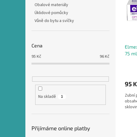
i
r
n
Obalové materiály
s
o
e
Úklidové pomůcky
p
d
l
r
u
Vůně do bytu a svíčky
o
k
d
t
u
ů
Cena
Elmex
k
75 ml
t
95
Kč
96
Kč
ů
95 
Zubní 
Na skladě
1
obsahe
sklovi
Přijímáme online platby