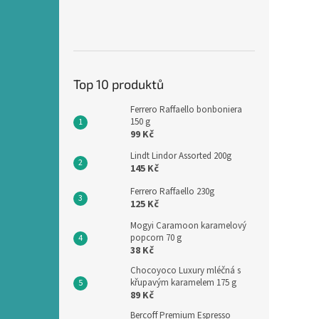
Top 10 produktů
Ferrero Raffaello bonboniera
150 g
99 Kč
Lindt Lindor Assorted 200g
145 Kč
Ferrero Raffaello 230g
125 Kč
Mogyi Caramoon karamelový
popcorn 70 g
38 Kč
Chocoyoco Luxury mléčná s
křupavým karamelem 175 g
89 Kč
Bercoff Premium Espresso