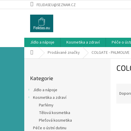
Přejít
FELIDASEU@SEZNAM.CZ
na
obsah
Jídlo a nápoje
Kosmetika a zdraví
Péče o ústn
Domů
Prodávané značky
COLGATE - PALMOLIVE
P
COL
o
Přeskočit
s
Kategorie
kategorie
t
Ř
r
Jídlo a nápoje
a
a
Dopor
Kosmetika a zdraví
z
n
Parfémy
e
n
V
n
í
Tělová kosmetika
ý
í
p
Pleťová kosmetika
p
p
a
Péče o ústní dutinu