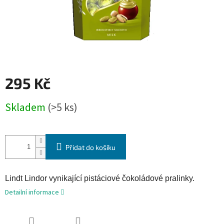
295 Kč
Měrná
Skladem
(>5 ks)
cena:
Přidat do košíku
Lindt Lindor vynikající pistáciové čokoládové pralinky.
Detailní informace