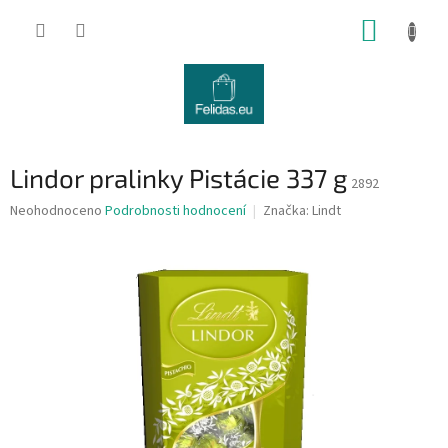
Přejít
NÁKUP
na
obsah
KOŠÍK
Lindor pralinky Pistácie 337 g
2892
Průměrné
Neohodnoceno
Podrobnosti hodnocení
Značka:
Lindt
hodnocení
produktu
je
0,0
z
5
hvězdiček.