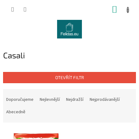
Přejít
NÁKUP
na
obsah
KOŠÍK
Casali
OTEVŘÍT FILTR
Ř
a
Doporučujeme
Nejlevnější
Nejdražší
Nejprodávanější
z
e
Abecedně
n
í
V
p
ý