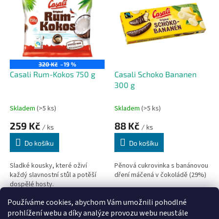
r
p
o
i
d
s
u
p
k
r
t
o
ů
320 Kč
–19 %
d
Casali Rum-Kokos 750 g
Casali Schoko Bananen
u
300 g
k
t
Skladem
(>5 ks)
Skladem
(>5 ks)
ů
259 Kč
88 Kč
/ ks
/ ks
Do košíku
Do košíku
Sladké kousky, které oživí
Pěnová cukrovinka s banánovou
každý slavnostní stůl a potěší
dření máčená v čokoládě (29%)
dospělé hosty.
Používáme cookies, abychom Vám umožnili pohodlné
2
položek celkem
O
prohlížení webu a díky analýze provozu webu neustále